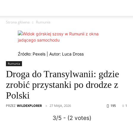
Strona główna
Rumunia
Źródło: Pexels | Autor: Luca Dross
Rumunia
Droga do Transylwanii: gdzie
zrobić przystanki po drodze z
Polski
PRZEZ
WILDEXPLORER
27 MAJA, 2026
195
1
3/5 - (2 votes)