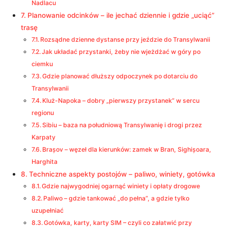
Nadlacu
Planowanie odcinków – ile jechać dziennie i gdzie „uciąć”
trasę
Rozsądne dzienne dystanse przy jeździe do Transylwanii
Jak układać przystanki, żeby nie wjeżdżać w góry po
ciemku
Gdzie planować dłuższy odpoczynek po dotarciu do
Transylwanii
Kluż-Napoka – dobry „pierwszy przystanek” w sercu
regionu
Sibiu – baza na południową Transylwanię i drogi przez
Karpaty
Brașov – węzeł dla kierunków: zamek w Bran, Sighișoara,
Harghita
Techniczne aspekty postojów – paliwo, winiety, gotówka
Gdzie najwygodniej ogarnąć winiety i opłaty drogowe
Paliwo – gdzie tankować „do pełna”, a gdzie tylko
uzupełniać
Gotówka, karty, karty SIM – czyli co załatwić przy