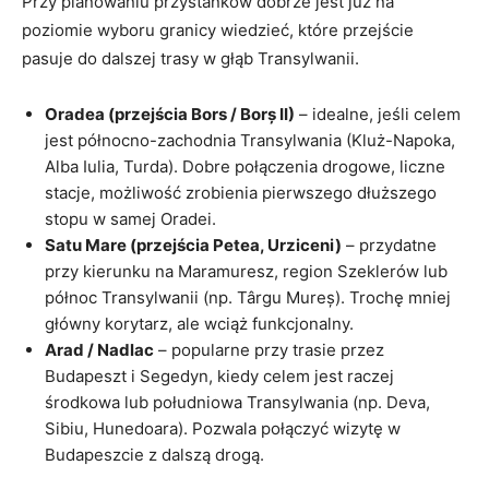
Przy planowaniu przystanków dobrze jest już na
poziomie wyboru granicy wiedzieć, które przejście
pasuje do dalszej trasy w głąb Transylwanii.
Oradea (przejścia Bors / Borș II)
– idealne, jeśli celem
jest północno-zachodnia Transylwania (Kluż-Napoka,
Alba Iulia, Turda). Dobre połączenia drogowe, liczne
stacje, możliwość zrobienia pierwszego dłuższego
stopu w samej Oradei.
Satu Mare (przejścia Petea, Urziceni)
– przydatne
przy kierunku na Maramuresz, region Szeklerów lub
północ Transylwanii (np. Târgu Mureș). Trochę mniej
główny korytarz, ale wciąż funkcjonalny.
Arad / Nadlac
– popularne przy trasie przez
Budapeszt i Segedyn, kiedy celem jest raczej
środkowa lub południowa Transylwania (np. Deva,
Sibiu, Hunedoara). Pozwala połączyć wizytę w
Budapeszcie z dalszą drogą.