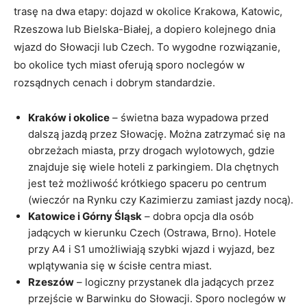
trasę na dwa etapy: dojazd w okolice Krakowa, Katowic,
Rzeszowa lub Bielska-Białej, a dopiero kolejnego dnia
wjazd do Słowacji lub Czech. To wygodne rozwiązanie,
bo okolice tych miast oferują sporo noclegów w
rozsądnych cenach i dobrym standardzie.
Kraków i okolice
– świetna baza wypadowa przed
dalszą jazdą przez Słowację. Można zatrzymać się na
obrzeżach miasta, przy drogach wylotowych, gdzie
znajduje się wiele hoteli z parkingiem. Dla chętnych
jest też możliwość krótkiego spaceru po centrum
(wieczór na Rynku czy Kazimierzu zamiast jazdy nocą).
Katowice i Górny Śląsk
– dobra opcja dla osób
jadących w kierunku Czech (Ostrawa, Brno). Hotele
przy A4 i S1 umożliwiają szybki wjazd i wyjazd, bez
wplątywania się w ścisłe centra miast.
Rzeszów
– logiczny przystanek dla jadących przez
przejście w Barwinku do Słowacji. Sporo noclegów w