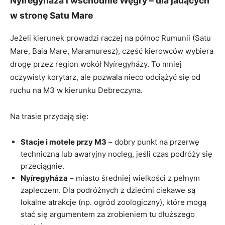
Nyíregyháza i wschodnie Węgry – dla jadących
w stronę Satu Mare
Jeżeli kierunek prowadzi raczej na północ Rumunii (Satu
Mare, Baia Mare, Maramuresz), część kierowców wybiera
drogę przez region wokół Nyíregyházy. To mniej
oczywisty korytarz, ale pozwala nieco odciążyć się od
ruchu na M3 w kierunku Debreczyna.
Na trasie przydają się:
Stacje i motele przy M3
– dobry punkt na przerwę
techniczną lub awaryjny nocleg, jeśli czas podróży się
przeciągnie.
Nyíregyháza
– miasto średniej wielkości z pełnym
zapleczem. Dla podróżnych z dziećmi ciekawe są
lokalne atrakcje (np. ogród zoologiczny), które mogą
stać się argumentem za zrobieniem tu dłuższego