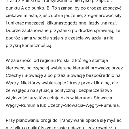
Trasa z Polski do Transylwanii to nie tylko przejazd z
punktu A do punktu B. To szansa, by po drodze zobaczyć
ciekawe miasta, zjeść dobre jedzenie, zregenerować siły
i uniknąć męczącej, kilkunastogodzinnej jazdy „na raz”.
Dobrze zaplanowane przystanki po drodze sprawiają, że
podróż sama w sobie staje się częścią wyjazdu, a nie
przykrą koniecznością.
W zależności od regionu Polski, z którego startuje
kierowca, najczęściej wybierane kierunki prowadzą przez
Czechy i Słowację albo przez Słowację bezpośrednio na
Węgry. Niektórzy wybierają też trasę przez Ukrainę, ale
ze względu na sytuację polityczną i bezpieczeństwo
większość turystów celuje dziś w kierunek Słowacja–
Węgry–Rumunia lub Czechy–Słowacja–Węgry–Rumunia.
Przy planowaniu drogi do Transylwanii opłaca się myśleć
nie tylko o najkrótszym czasie dojazdu, lecz również o