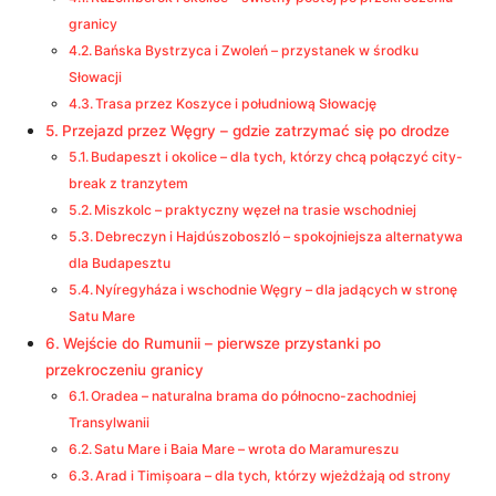
granicy
Bańska Bystrzyca i Zwoleń – przystanek w środku
Słowacji
Trasa przez Koszyce i południową Słowację
Przejazd przez Węgry – gdzie zatrzymać się po drodze
Budapeszt i okolice – dla tych, którzy chcą połączyć city-
break z tranzytem
Miszkolc – praktyczny węzeł na trasie wschodniej
Debreczyn i Hajdúszoboszló – spokojniejsza alternatywa
dla Budapesztu
Nyíregyháza i wschodnie Węgry – dla jadących w stronę
Satu Mare
Wejście do Rumunii – pierwsze przystanki po
przekroczeniu granicy
Oradea – naturalna brama do północno-zachodniej
Transylwanii
Satu Mare i Baia Mare – wrota do Maramureszu
Arad i Timișoara – dla tych, którzy wjeżdżają od strony