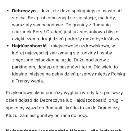
Debreczyn
– duże, ale dużo spokojniejsze miasto niż
stolica. Bez problemu znajdzie się stacje, markety,
warsztaty samochodowe. Do granicy z Rumunią
(kierunek Borș / Oradea) jest już stosunkowo blisko,
dzięki czemu drugi dzień podróży może być krótszy.
Hajdúszoboszló
– miejscowość uzdrowiskowa, w
której najczęściej zatrzymują się rodziny i osoby
zmęczone całodzienną jazdą. Dużo noclegów z
parkingiem, dostęp do basenów i term. Dla wielu to
idealne miejsce na pełny dzień przerwy między Polską
a Transylwanią.
Przykładowy układ podróży wygląda wtedy tak: pierwszy
dzień dojazd do Debreczyna lub Hajdúszoboszló, drugi –
spokojny wjazd do Rumunii i krótka trasa do Oradei czy
Klużu, zamiast gonitwy od rana do nocy.