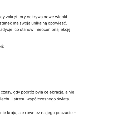
ażdy zakręt tory odkrywa nowe widoki.
ystanek ma⁤ swoją unikalną opowieść.
adycje, co stanowi nieocenioną ‌lekcję‍
eń:
czasy,​ gdy podróż była celebracją, a nie
śpiechu i stresu współczesnego świata.
ie ​kraju, ale również na jego poczucie –