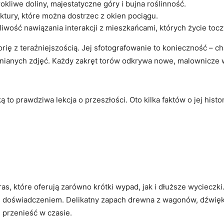
okliwe doliny, majestatyczne góry i bujna roślinność.
ektury, które można dostrzec z okien pociągu.
wość nawiązania ⁣interakcji z mieszkańcami, których życie toczy s
storię​ z​ teraźniejszością.‍ Jej sfotografowanie to konieczność 
mnianych zdjęć.‍ Każdy zakręt⁤ torów odkrywa ‌nowe,⁤ malownicze 
 to‍ prawdziwa lekcja o ‌przeszłości.⁣ Oto kilka faktów o jej histor
które oferują ‍zarówno krótki wypad,‍ jak ⁣i dłuższe wycieczki. W⁣
m‌ doświadczeniem. Delikatny zapach drewna z wagonów, dźwięk
e przenieść w czasie.