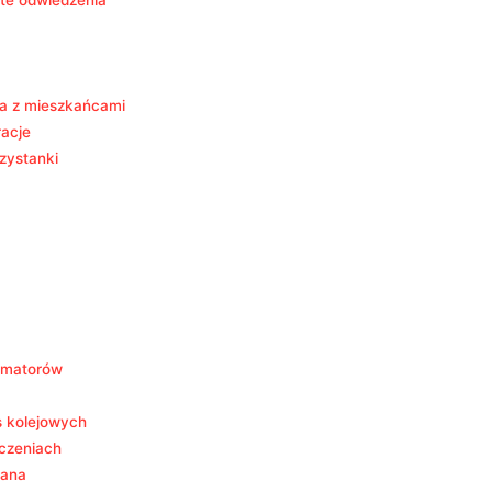
rte odwiedzenia
nia z mieszkańcami
racje
zystanki
 amatorów
s kolejowych
dczeniach
dana