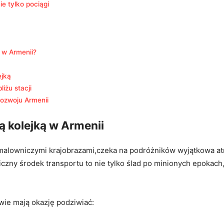
e ⁤tylko pociągi
 w‌ Armenii?
ejką
liżu stacji
 rozwoju Armenii
ą kolejką w Armenii
‌z malowniczymi krajobrazami,czeka na podróżników wyjątkowa at
zny środek transportu to nie ⁤tylko ślad po​ minionych epokach,
ie⁣ mają okazję‍ podziwiać: