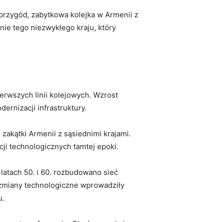
 przygód, zabytkowa kolejka w Armenii⁢ z
knie tego niezwykłego kraju, który
erwszych ⁢linii⁤ kolejowych. Wzrost
ernizacji infrastruktury.
akątki Armenii z⁣ sąsiednimi ⁤krajami.
ji‌ technologicznych tamtej epoki.
tach 50.⁣ i 60. rozbudowano ‌sieć‌
 zmiany technologiczne wprowadziły
u.