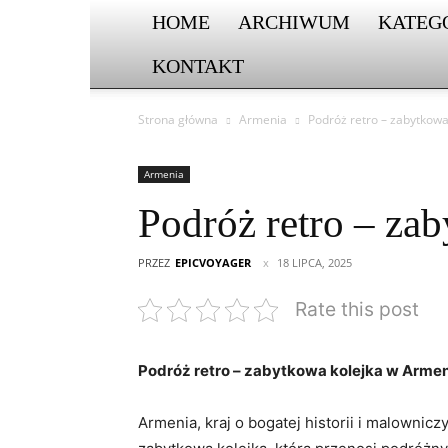
HOME
ARCHIWUM
KATEG
KONTAKT
Strona główna
Armenia
Podróż retro – zabytkowa
Armenia
Podróż retro – za
PRZEZ
EPICVOYAGER
18 LIPCA, 2025
Rate this post
Podróż retro​ –⁤ zabytkowa kolejka w Armenii:
Armenia,⁣ kraj o bogatej ⁣historii i malowni