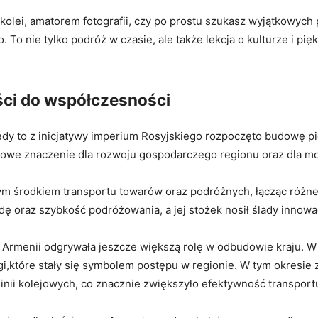
 kolei, amatorem fotografii, czy po prostu szukasz⁣ wyjątkowych
. To nie tylko podróż w czasie, ale także lekcja o kulturze i pię
łości do ⁤współczesności
kiedy to ‍z inicjatywy imperium ‍Rosyjskiego rozpoczęto budowę pi
owe znaczenie dla rozwoju⁤ gospodarczego regionu oraz dla ​mod
⁤ środkiem⁣ transportu towarów oraz ​podróżnych, łącząc ⁢różne z
ę oraz szybkość podróżowania, a jej⁤ stożek⁣ nosił ślady innowac
w Armenii odgrywała jeszcze większą rolę w odbudowie kraju. W la
,które stały się symbolem postępu w regionie. W tym ⁣okresie
linii kolejowych, co znacznie zwiększyło efektywność transport