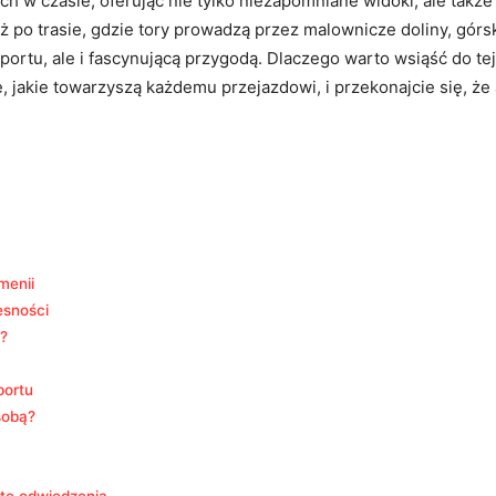
h w czasie, oferując nie‍ tylko ‍niezapomniane ‍widoki,⁤ ale ta
po trasie, gdzie tory prowadzą przez malownicze doliny, górskie 
portu, ale i‌ fascynującą⁢ przygodą. Dlaczego warto wsiąść ‌do te
cje, jakie towarzyszą każdemu przejazdowi, i przekonajcie się, ż
menii
zesności
ż?
portu
sobą?