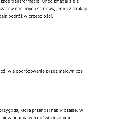
ące transformacje. Choć zmagał⁢ się z
zasów minionych⁣ stanowią jedną z atrakcji
dała ⁤podróż⁤ w przeszłości.
 Umożliwia podróżowanie przez malownicze
rzygoda, która przenosi nas w ‌czasie. W⁤
 się ‍niezapomnianym doświadczeniem.