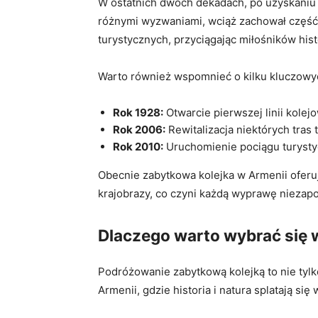
W ostatnich dwóch dekadach, po uzyskaniu 
różnymi ‌wyzwaniami, wciąż zachował część 
turystycznych, przyciągając miłośników⁣ histor
Warto również wspomnieć⁣ o kilku ​kluczowyc
Rok 1928:
Otwarcie pierwszej linii kolejo
Rok 2006:
Rewitalizacja niektórych tras
Rok 2010:
‌Uruchomienie pociągu turystycz
Obecnie ‌zabytkowa kolejka w​ Armenii ofer
⁣krajobrazy, co czyni każdą‍ wyprawę nieza
Dlaczego warto wybrać się w
Podróżowanie zabytkową kolejką‍ to nie tylk
Armenii, gdzie historia i natura splatają si