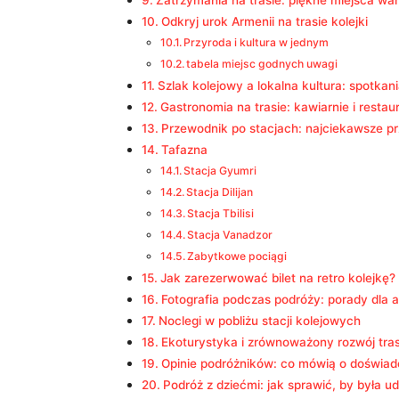
Zatrzymania na trasie: piękne​ miejsca wa
Odkryj urok Armenii na trasie kolejki
Przyroda i ⁤kultura w jednym
tabela miejsc godnych uwagi
Szlak kolejowy a ⁣lokalna kultura: spotka
Gastronomia na trasie: ​kawiarnie i restau
Przewodnik po stacjach: ⁣najciekawsze pr
Tafazna
Stacja Gyumri
Stacja Dilijan
Stacja Tbilisi
Stacja Vanadzor
Zabytkowe pociągi
Jak zarezerwować bilet na retro kolejkę?
Fotografia podczas podróży: porady dla⁤
Noclegi w pobliżu stacji kolejowych
Ekoturystyka i zrównoważony rozwój ⁣tra
Opinie⁢ podróżników: ‌co mówią o doświa
Podróż z ​dziećmi: jak sprawić, by była u