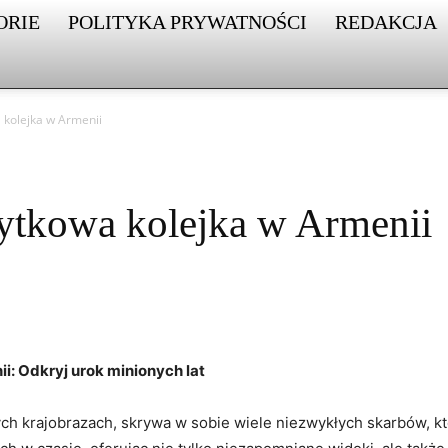
ORIE
POLITYKA PRYWATNOŚCI
REDAKCJA
 kolejka w Armenii
bytkowa kolejka w Armenii
 ​Odkryj ‍urok ​minionych⁢ lat
czych krajobrazach, ‍skrywa w sobie wiele niezwykłych skarbów, 