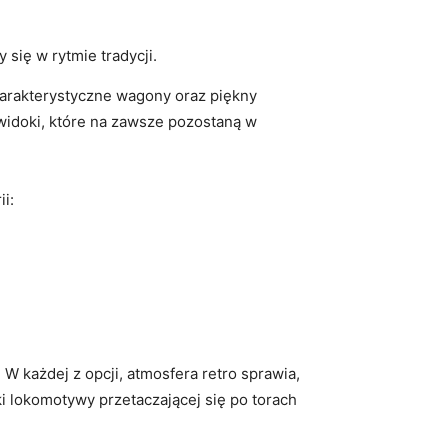
ię w ​rytmie ‌tradycji.
– charakterystyczne wagony oraz piękny
widoki, które ​na zawsze pozostaną w⁢
ii:
 każdej ⁣z‌ opcji,⁤ atmosfera‌ retro sprawia,
i lokomotywy przetaczającej się po torach