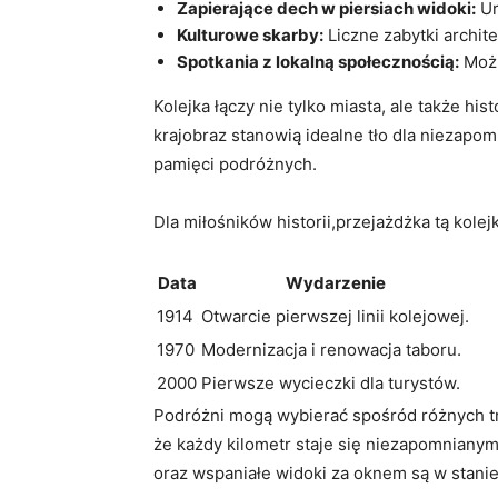
Zapierające dech w ‍piersiach widoki:
Ur
Kulturowe skarby:
Liczne zabytki ⁢archit
Spotkania z lokalną ‌społecznością:
Możli
Kolejka ⁤łączy nie tylko miasta, ale także hi
krajobraz stanowią idealne tło dla‍ niezapo
pamięci podróżnych.
Dla miłośników ⁤historii,przejażdżka tą kolejką
Data
Wydarzenie
1914
Otwarcie pierwszej linii kolejowej.
1970
Modernizacja i renowacja taboru.
2000
Pierwsze wycieczki ⁣dla⁤ turystów.
Podróżni mogą wybierać spośród różnych ⁢tras, 
że każdy kilometr⁤ staje się niezapomniany
oraz wspaniałe widoki za​ oknem są ​w stani