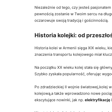
Niezależnie od tego, ​czy jesteś pasjonatem
pewnością⁤ zostanie w Twoim ‍sercu na⁢ długo
‍oczarowuje swoją tradycją i gościnnością.
Historia ‌kolejki: ⁢od przesz
Historia⁢ kolei w ⁤Armenii sięga ‌XIX wieku, 
znaczenia transportu kolejowego ​miał klucz
Na początku XX wieku kolej stała się głównym
Szybko zyskała popularność,⁤ oferując wygod
Po zdradzieckiej II wojnie‌ światowej,kolej 
kolejową,a także wprowadzono nowe pociągi
ekscytujące ⁢nowinki, jak np.
elektryfikację