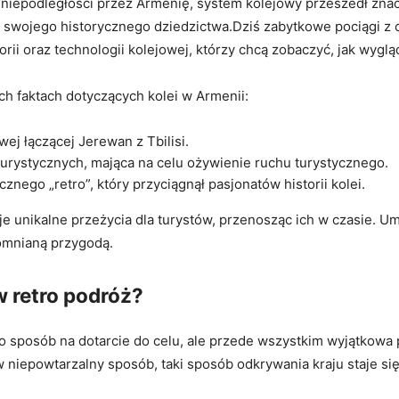
niepodległości przez Armenię, system kolejowy przeszedł znacz
swojego historycznego dziedzictwa.Dziś zabytkowe pociągi z‌ c
ii ⁣oraz⁣ technologii kolejowej, którzy⁤ chcą zobaczyć, jak ‌wyglą
h faktach dotyczących ⁢kolei w Armenii:
wej⁤ łączącej Jerewan z Tbilisi.
 turystycznych, mająca na celu ożywienie ruchu turystycznego.
nego „retro”, który ​przyciągnął pasjonatów​ historii ⁤kolei.
uje ⁣unikalne przeżycia dla⁣ turystów, przenosząc ich w czasie.
pomnianą przygodą.
 retro ‍podróż?
o sposób ⁣na dotarcie⁢ do celu, ale przede wszystkim wyjątkowa p
ę w niepowtarzalny sposób, taki ​sposób odkrywania kraju ⁤staje⁤