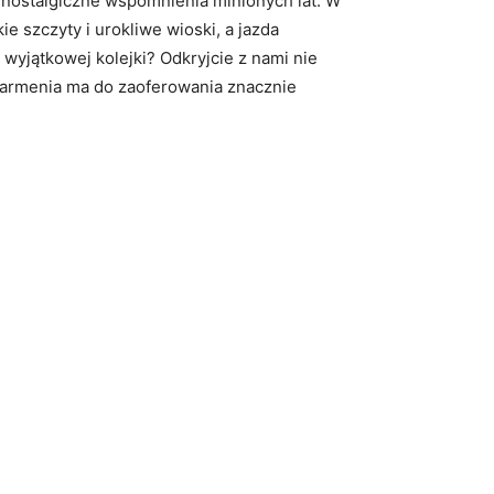
kże nostalgiczne wspomnienia minionych lat. W
‍szczyty i urokliwe wioski,⁣ a jazda
j wyjątkowej kolejki? Odkryjcie‍ z nami nie
e armenia ​ma do zaoferowania znacznie