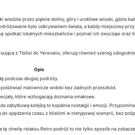
:
ki wiedzie przez piękne doliny,⁢ góry i urokliwe wioski, gdzie k
 podróżowanie było odkrywaniem ⁣świata, a każdy miejscowy prz
ę ⁢spotkać lokalnych mieszkańców‌ i poznać ich​ zwyczaje⁢ oraz tr
ursująca z Tbilisi do Yerevanu, oferują​ również szereg udogodni
Opis
ę podczas długiej podróży.
a podziwiać malownicze ⁣widoki bez‌ żadnych przeszkód.
pecjały, które​ wzbogacają doznania smakowe.
 zabytkową kolejką ⁣to kopalnia nostalgii⁤ i emocji. Przypomina 
a⁣ do spędzenia ⁤czasu⁢ z bliskimi w nietypowej scenerii, bez po
tę chwilę relaksu.Retro podróż to nie tylko sposób na zobaczen