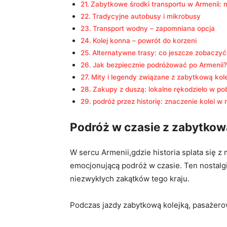
Zabytkowe środki transportu w Armenii: ni
Tradycyjne‍ autobusy⁤ i​ mikrobusy
Transport ​wodny – zapomniana​ opcja
Kolej⁤ konna – powrót do korzeni
Alternatywne trasy:​ co jeszcze zobaczyć
Jak bezpiecznie podróżować po Armenii?
Mity⁢ i legendy związane z⁤ zabytkową kol
Zakupy ⁤z duszą: lokalne rękodzieło w⁢ pob
podróż przez historię: ⁢znaczenie ⁣kolei w
Podróż w czasie​ z zabytkow
W sercu ⁤Armenii,gdzie historia splata się 
emocjonującą podróż w czasie. Ten nostalgic
niezwykłych zakątków tego kraju.
Podczas ‌jazdy zabytkową kolejką, pasażerow